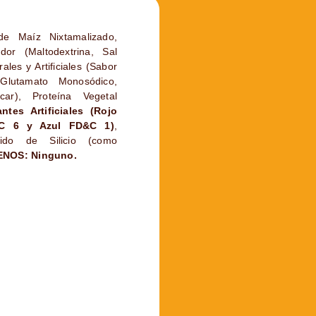
e Maíz Nixtamalizado,
or (Maltodextrina, Sal
les y Artificiales (Sabor
Glutamato Monosódico,
ar), Proteína Vegetal
antes Artificiales (Rojo
&C 6 y Azul FD&C 1)
,
ido de Silicio (como
NOS: Ninguno.