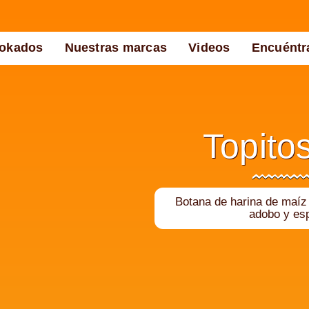
okados
Nuestras marcas
Videos
Encuéntr
Topitos
Botana de harina de maíz
adobo y es