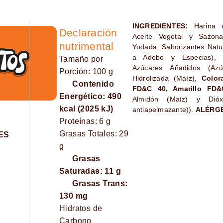
INGREDIENTES:
Harina d
Declaración
Aceite Vegetal y Sazonad
nutrimental
Yodada, Saborizantes Natura
a Adobo y Especias), 
Tamaño por
Azúcares Añadidos (Azúc
Porción: 100 g
Hidrolizada (Maíz),
Color
Contenido
FD&C 40, Amarillo FD
Energético: 490
Almidón (Maíz) y Dióx
kcal (2025 kJ)
antiapelmazante)).
ALÉRGE
Proteínas: 6 g
Grasas Totales: 29
ES
g
Grasas
Saturadas: 11 g
Grasas Trans:
130 mg
Hidratos de
Carbono