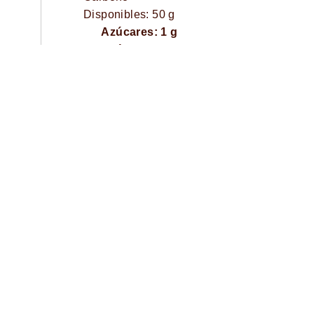
Disponibles: 50 g
Azúcares: 1 g
Azúcares
Añadidos: 1 g
Fibra Dietética: 5 g
Sodio: 1130 mg
Conoce la variedad de
sabores de Topitos