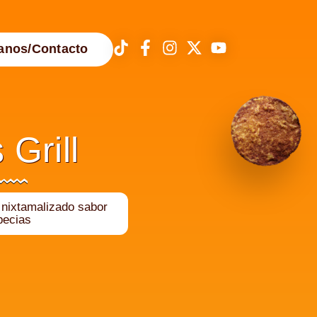
anos/Contacto
 Grill
 nixtamalizado sabor
pecias